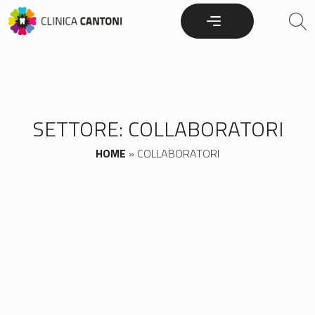
Skip
to
content
SETTORE:
COLLABORATORI
HOME
»
COLLABORATORI