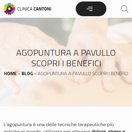
Skip
to
content
AGOPUNTURA A PAVULLO
SCOPRI I BENEFICI
HOME
»
BLOG
»
AGOPUNTURA A PAVULLO SCOPRI I BENEFICI
L’agopuntura è una delle tecniche terapeutiche più
antiche al mondo, utilizzata per alleviare
dolore, stress e