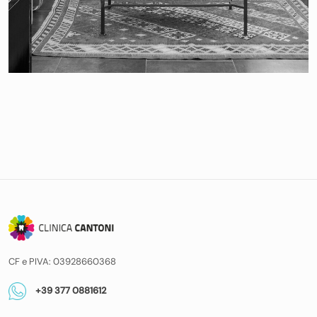
CF e PIVA: 03928660368
+39 377 0881612