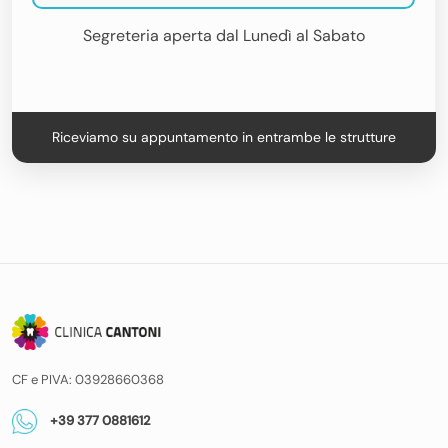
Segreteria aperta dal Lunedì al Sabato
Riceviamo su appuntamento in entrambe le strutture
CF e PIVA: 03928660368
+39 377 0881612