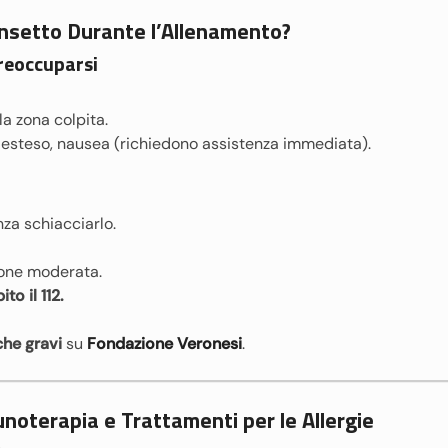
 Insetto Durante l’Allenamento?
reoccuparsi
la zona colpita.
ore esteso, nausea (richiedono assistenza immediata).
za schiacciarlo.
ione moderata.
o il 112.
che gravi
su
Fondazione Veronesi
.
noterapia e Trattamenti per le Allergie