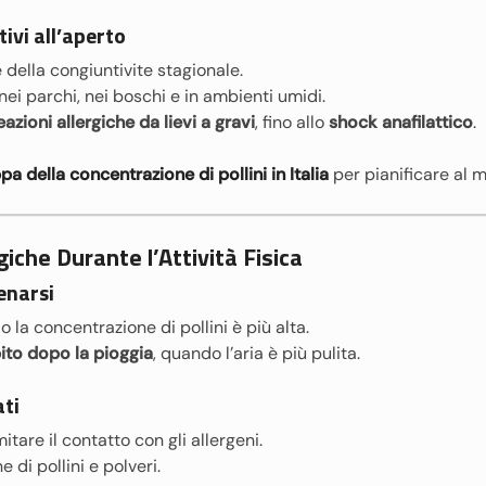
tivi all’aperto
 della congiuntivite stagionale.
ei parchi, nei boschi e in ambienti umidi.
eazioni allergiche da lievi a gravi
, fino allo
shock anafilattico
.
a della concentrazione di pollini in Italia
per pianificare al m
giche Durante l’Attività Fisica
enarsi
o la concentrazione di pollini è più alta.
bito dopo la pioggia
, quando l’aria è più pulita.
ati
itare il contatto con gli allergeni.
 di pollini e polveri.