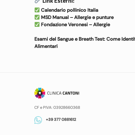
Link Esterni:
Calendario pollinico Italia
MSD Manual – Allergie e punture
Fondazione Veronesi – Allergie
Navigazione
Esami del Sangue e Breath Test: Come Identifi
articoli
Alimentari
CF e PIVA: 03928660368
+39 377 0881612