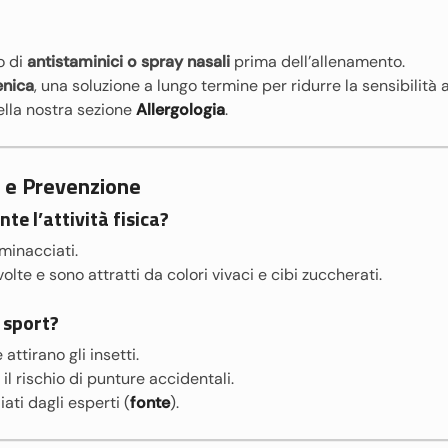
o di
antistaminici o spray nasali
prima dell’allenamento.
enica
, una soluzione a lungo termine per ridurre la sensibilità a
nella nostra sezione
Allergologia
.
hi e Prevenzione
te l’attività fisica?
minacciati.
lte e sono attratti da colori vivaci e cibi zuccherati.
 sport?
e attirano gli insetti.
il rischio di punture accidentali.
ati dagli esperti (
fonte
).