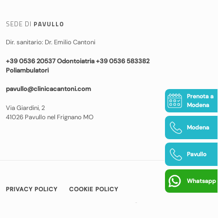
SEDE DI
PAVULLO
Dir. sanitario: Dr. Emilio Cantoni
+39 0536 20537 Odontoiatria +39 0536 583382
Poliambulatori
pavullo@clinicacantoni.com
Prenota a
Modena
Via Giardini, 2
41026 Pavullo nel Frignano MO
Modena
Pavullo
Whatsapp
PRIVACY POLICY
COOKIE POLICY
© COPYRIGHT 2026 CLINICA CANTONI
|
BAMS WEB