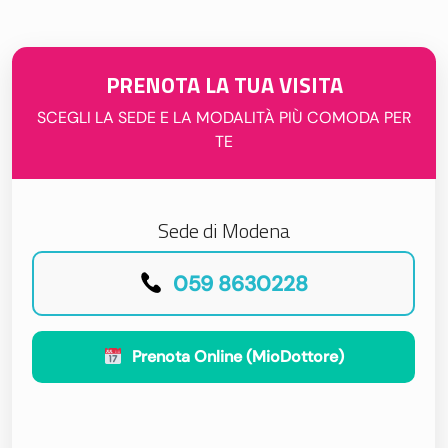
PRENOTA LA TUA VISITA
SCEGLI LA SEDE E LA MODALITÀ PIÙ COMODA PER
TE
Sede di Modena
059 8630228
Prenota Online (MioDottore)