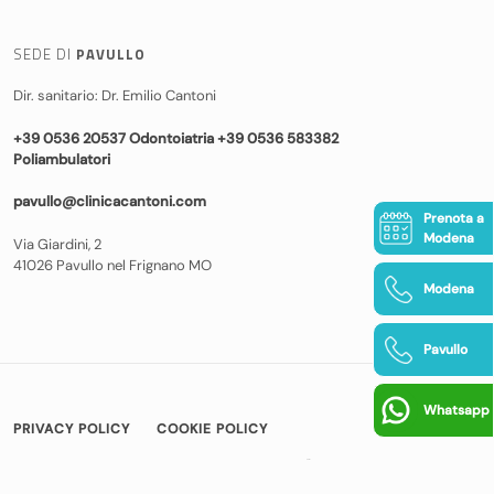
SEDE DI
PAVULLO
Dir. sanitario: Dr. Emilio Cantoni
+39 0536 20537 Odontoiatria +39 0536 583382
Poliambulatori
pavullo@clinicacantoni.com
Prenota a
Modena
Via Giardini, 2
41026 Pavullo nel Frignano MO
Modena
Pavullo
Whatsapp
PRIVACY POLICY
COOKIE POLICY
© COPYRIGHT 2026 CLINICA CANTONI
|
BAMS WEB