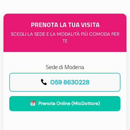
PRENOTA LA TUA VISITA
SCEGLI LA SEDE E LA MODALITÀ PIÙ COMODA PER
TE
Sede di Modena
059 8630228
Prenota Online (MioDottore)