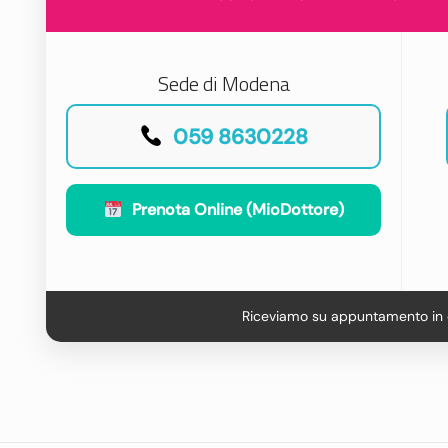
Sede di Modena
059 8630228
Prenota Online (MioDottore)
Riceviamo su appuntamento in 