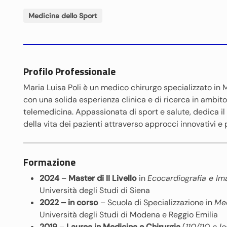
Medicina dello Sport
Profilo Professionale
Maria Luisa Poli è un medico chirurgo specializzato in M
con una solida esperienza clinica e di ricerca in ambit
telemedicina. Appassionata di sport e salute, dedica il
della vita dei pazienti attraverso approcci innovativi e 
Formazione
2024
–
Master di II Livello
in
Ecocardiografia e Ima
Università degli Studi di Siena
2022 – in corso
– Scuola di Specializzazione in
Med
Università degli Studi di Modena e Reggio Emilia
2019
–
Laurea in Medicina e Chirurgia
(
110/110 e l