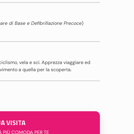
re di Base e Defibrillazione Precoce
)
ciclismo, vela e sci. Apprezza viaggiare ed
vimento a quella per la scoperta.
A VISITA
TÀ PIÙ COMODA PER TE