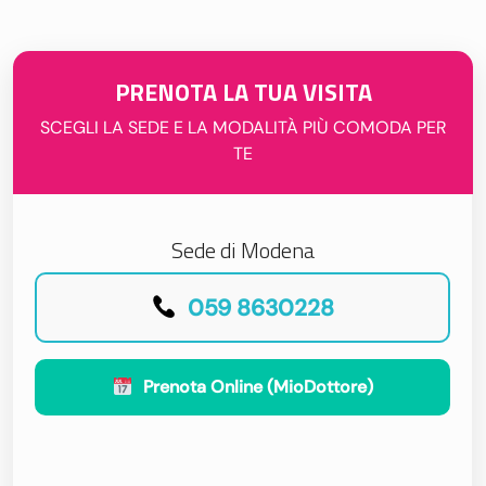
PRENOTA LA TUA VISITA
SCEGLI LA SEDE E LA MODALITÀ PIÙ COMODA PER
TE
Sede di Modena
059 8630228
Prenota Online (MioDottore)