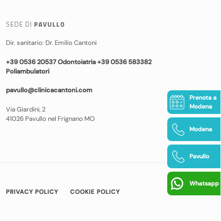
SEDE DI
PAVULLO
Dir. sanitario: Dr. Emilio Cantoni
+39 0536 20537 Odontoiatria +39 0536 583382
Poliambulatori
pavullo@clinicacantoni.com
Prenota a
Modena
Via Giardini, 2
41026 Pavullo nel Frignano MO
Modena
Pavullo
Whatsapp
PRIVACY POLICY
COOKIE POLICY
© COPYRIGHT 2026 CLINICA CANTONI
|
BAMS WEB