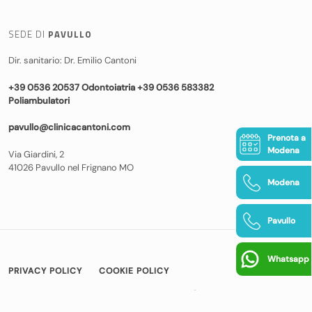
SEDE DI
PAVULLO
Dir. sanitario: Dr. Emilio Cantoni
+39 0536 20537 Odontoiatria +39 0536 583382
Poliambulatori
pavullo@clinicacantoni.com
Prenota a
Modena
Via Giardini, 2
41026 Pavullo nel Frignano MO
Modena
Pavullo
Whatsapp
PRIVACY POLICY
COOKIE POLICY
© COPYRIGHT 2026 CLINICA CANTONI
|
BAMS WEB