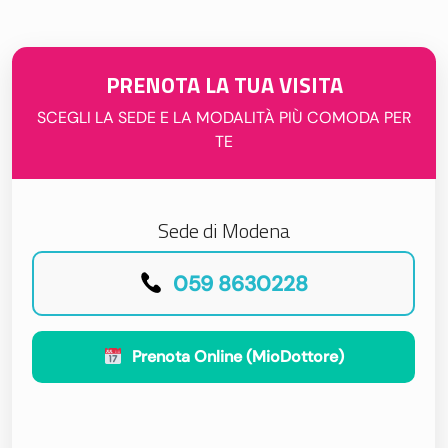
PRENOTA LA TUA VISITA
SCEGLI LA SEDE E LA MODALITÀ PIÙ COMODA PER
TE
Sede di Modena
059 8630228
Prenota Online (MioDottore)