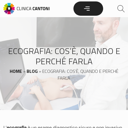
Skip
to
content
ECOGRAFIA: COS’È, QUANDO E
PERCHÉ FARLA
HOME
»
BLOG
»
ECOGRAFIA: COS’È, QUANDO E PERCHÉ
FARLA
L’
ecografia
è un esame diagnostico sicuro e non invasivo