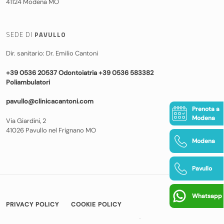
41124 Modena MO
SEDE DI
PAVULLO
Dir. sanitario: Dr. Emilio Cantoni
+39 0536 20537 Odontoiatria +39 0536 583382
Poliambulatori
pavullo@clinicacantoni.com
Prenota a
Modena
Via Giardini, 2
41026 Pavullo nel Frignano MO
Modena
Pavullo
Whatsapp
PRIVACY POLICY
COOKIE POLICY
© COPYRIGHT 2026 CLINICA CANTONI
|
BAMS WEB