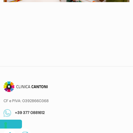
CF e PIVA: 03928660368
+39 377 0881612