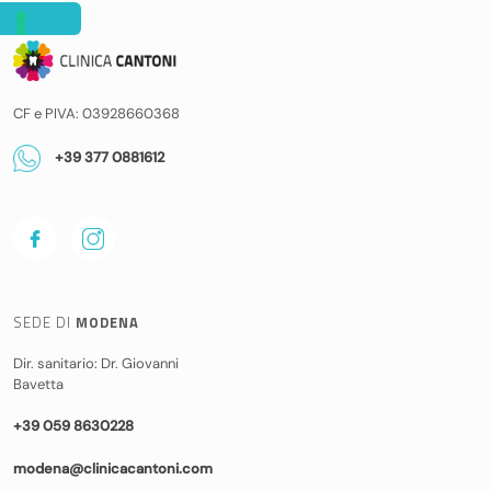
CF e PIVA: 03928660368
+39 377 0881612
SEDE DI
MODENA
Dir. sanitario: Dr. Giovanni
Bavetta
+39 059 8630228
modena@clinicacantoni.com