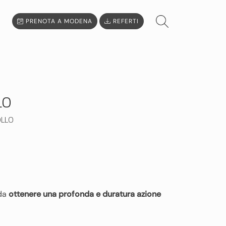
PRENOTA A MODENA
REFERTI
LO
OLLO
 da
ottenere una profonda e duratura azione