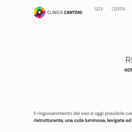
Skip
SEDI
CENTRI
to
content
R
HO
Il ringiovanimento del viso è oggi possibile c
ristrutturante, una cute luminosa, levigata ed