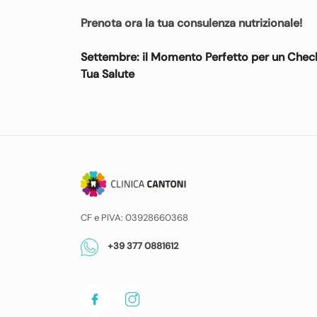
Prenota ora la tua consulenza nutrizionale!
Navigazione
Settembre: il Momento Perfetto per un Chec
articoli
Tua Salute
CF e PIVA: 03928660368
+39 377 0881612